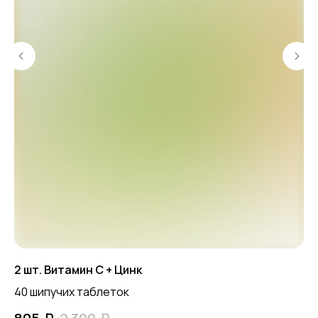
2 шт. Витамин С + Цинк
Ле
як
40 шипучих таблеток
На