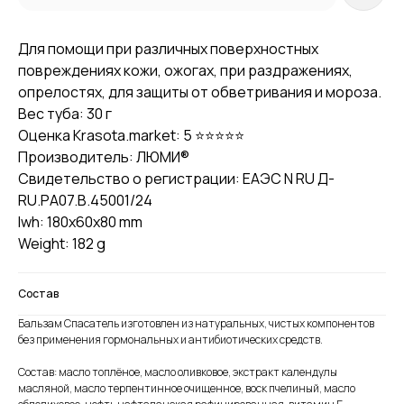
Для помощи при различных поверхностных
повреждениях кожи, ожогах, при раздражениях,
опрелостях, для защиты от обветривания и мороза.
Вес туба: 30 г
Оценка Krasota.market: 5 ⭐⭐⭐⭐⭐
Производитель: ЛЮМИ®
Свидетельство о регистрации: ЕАЭС N RU Д-
RU.РА07.В.45001/24
lwh: 180x60x80 mm
Weight: 182 g
Состав
Бaльзам Спасатель изготовлен из натуральных, чистых компонентов
без применения гормональных и антибиотических средств.
Состав: масло топлёное, масло оливковое, экстракт календулы
масляной, масло терпентинное очищенное, воск пчелиный, масло