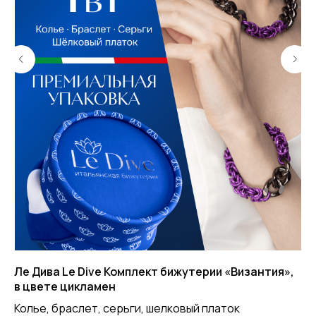
Ле Дива Le Dive Комплект бижутерии «Византия»,
Ле
в цвете цикламен
га
Колье, браслет, серьги, шелковый платок
Це