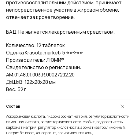
противовоспалительным действием, принимает
непосредственное участие в жировом обмене,
отвечает за кроветворение.
БАД. Не является лекарственным средством.
Количество: 12 таблеток
Оценка Krasota.market: 5 ⭐⭐⭐⭐⭐
Производитель: ЛЮМИ®
Свидетельство о регистрации:
AM.01.48.01.003.R.000272.12.20
ДxШxВ: 122x28x28 мм
Вес: 52 г
Состав
Аскорбиновая кислота, гидрокарбонат натрия, регулятор кислотности,
лимонная кислота, регулятор кислотности, сорбит, подсластитель,
карбонат натрия, регулятор кислотности, ароматизатор лимонный,
натрия бензоат, консервант, полиэтиленгликоль,