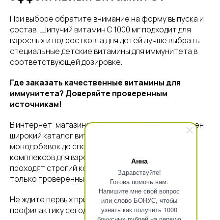
При выборе обратите внимание на форму выпуска и
состав. Шипучий витамин С 1000 мг подходит для
взрослых и подростков, а для детей лучше выбрать
специальные детские витамины для иммунитета в
соответствующей дозировке.
Где заказать качественные витамины для
иммунитета? Доверяйте проверенным
источникам!
В интернет-магазине
Krasota.market
представлен
широкий каталог витаминов для иммунитета: от
монодобавок до специально разработанных
комплексов для взрослых и детей. Все продукты
Анна
проходят строгий контроль качества и содержат
Здравствуйте!
только проверенные, безопасные компоненты.
Готова помочь вам.
Напишите мне свой вопрос
Не ждите первых признаков простуды! Начните
или слово БОНУС, чтобы
профилактику сегодня.
узнать как получить 1000
бонусных рублей на первую