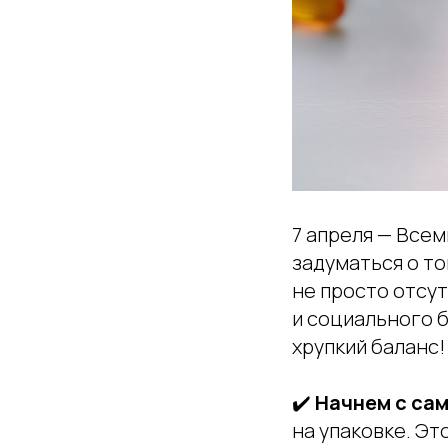
7 апреля — Всем
задуматься о то
не просто отсут
и социального б
хрупкий баланс!
✔️
Начнем с сам
на упаковке. Эт