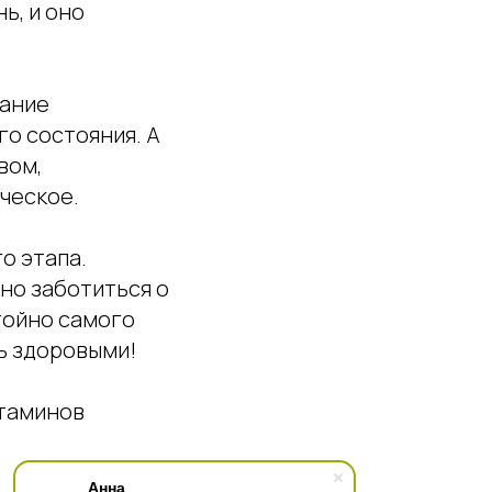
ь, и оно
сание
го состояния. А
вом,
ческое.
о этапа.
тно заботиться о
стойно самого
ь здоровыми!
итаминов
Анна