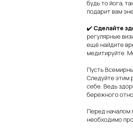
будь то йога, т
подарит вам эн
✔️
Сделайте зд
регулярные визи
ещё найдите вре
медитируйте. М
Пусть Всемирный
Следуйте этим р
себе. Ведь здор
бережного отно
Перед началом 
необходимо про