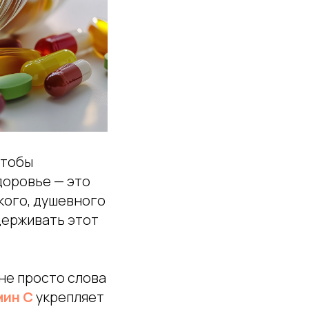
чтобы
доровье — это
кого, душевного
держивать этот
не просто слова
мин C
укрепляет