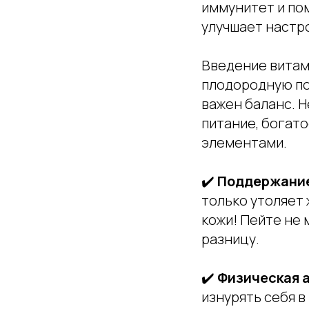
иммунитет и по
улучшает настр
Введение витам
плодородную поч
важен баланс. Н
питание, богат
элементами.
✔️
Поддержание 
только утоляет
кожи! Пейте не 
разницу.
✔️
Физическая 
изнурять себя в