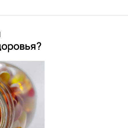
и
доровья?