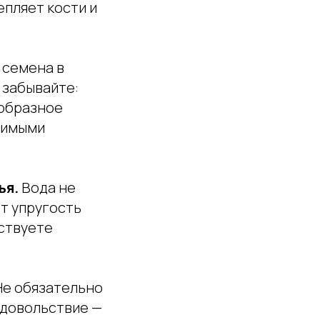
епляет кости и
 семена в
 забывайте:
ообразное
димыми
ья.
Вода не
т упругость
вствуете
е обязательно
удовольствие —